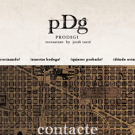
 cocinando?
¡nuestra bodega!
¿quieres probarlo?
¿dónde est
contacte