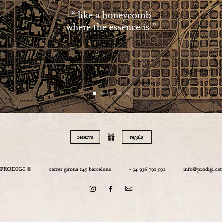
“ like a honeycomb
where the essence is ”
reserva
regala
PRODIGI © carrer girona 145 barcelona + 34 936 791 592 info@prodigi.cat


