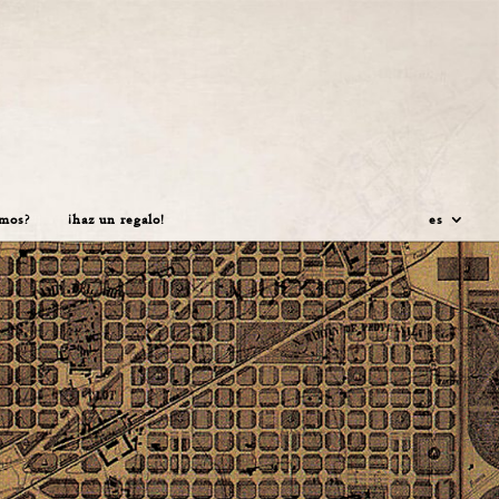
amos?
¡haz un regalo!
es